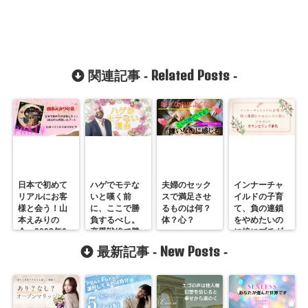
Related Posts
関連記事 -
-
日本で初めて
ハゲでモテな
夫婦のセック
インナーチャ
リアルにお客
いと嘆く前
スで満足させ
イルドの子育
様と会う！山
に、ここで勝
るものは何？
て、負の連鎖
本えみりの
負するべし。
体？心？
をやめたいの
会・2022年6
恋愛戦線で勝
に娘にブチギ
月思い出ノー
つ方法
レ！みかんさ
New Posts
最新記事 -
-
ト・ちょっぴ
ん事例１
り泣きながら
書いた