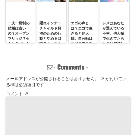
一夫一婦制の
隠れインナー
エゴの声と
レスはあなた
結婚は古い
チャイルド解
は？エゴで生
が選んでいる
の？オープン
消のための行
きると他人
不幸。他人軸
マリッジ？セ
動とやめる口
軸。自分軸は
で生きてたら
カンドパート
癖５つ。生き
エゴの声をや
レスは解消し
ナー？そんな
づらいのは親
めていくしか
ません。
の通用しな
離れしてない
ない
い、ただの不
から。親との
倫？
関係改善方法
Comments
-
-
はここにある
メールアドレスが公開されることはありません。
※
が付いてい
る欄は必須項目です
コメント
※