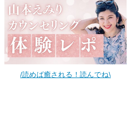
/読めば癒される！読んでね\