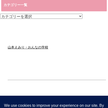
カテゴリー一覧
カ
テ
ゴ
リ
ー
一
覧
山本えみり・おんなの学校