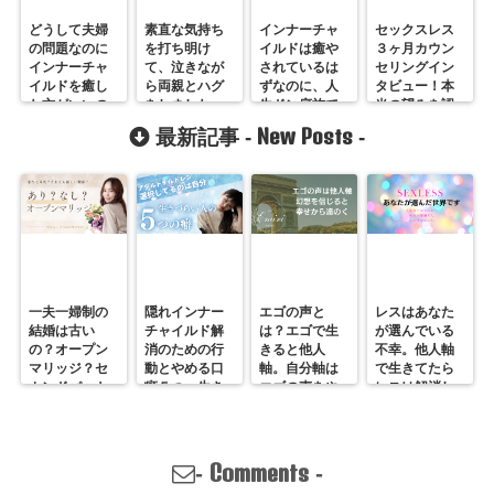
どうして夫婦
素直な気持ち
インナーチャ
セックスレス
の問題なのに
を打ち明け
イルドは癒や
３ヶ月カウン
インナーチャ
て、泣きなが
されているは
セリングイン
イルドを癒し
ら両親とハグ
ずなのに、人
タビュー！本
た方がいいの
をしました。
生ドン底族で
当の望みを認
か？
す。どうしま
めることの不
New Posts
最新記事 -
-
しょう？
思議な効果
一夫一婦制の
隠れインナー
エゴの声と
レスはあなた
結婚は古い
チャイルド解
は？エゴで生
が選んでいる
の？オープン
消のための行
きると他人
不幸。他人軸
マリッジ？セ
動とやめる口
軸。自分軸は
で生きてたら
カンドパート
癖５つ。生き
エゴの声をや
レスは解消し
ナー？そんな
づらいのは親
めていくしか
ません。
の通用しな
離れしてない
ない
い、ただの不
から。親との
倫？
関係改善方法
Comments
-
-
はここにある