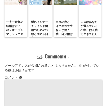
一夫一婦制の
隠れインナー
エゴの声と
レスはあなた
結婚は古い
チャイルド解
は？エゴで生
が選んでいる
の？オープン
消のための行
きると他人
不幸。他人軸
マリッジ？セ
動とやめる口
軸。自分軸は
で生きてたら
カンドパート
癖５つ。生き
エゴの声をや
レスは解消し
ナー？そんな
づらいのは親
めていくしか
ません。
の通用しな
離れしてない
ない
い、ただの不
から。親との
倫？
関係改善方法
Comments
-
-
はここにある
メールアドレスが公開されることはありません。
※
が付いてい
る欄は必須項目です
コメント
※