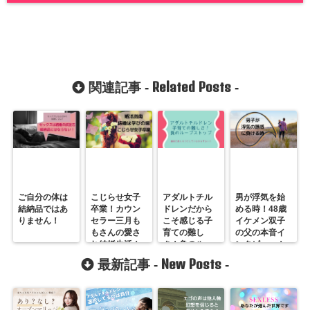
Related Posts
関連記事 -
-
ご自分の体は
こじらせ女子
アダルトチル
男が浮気を始
結納品ではあ
卒業！カウン
ドレンだから
める時！48歳
りません！
セラー三月も
こそ感じる子
イケメン双子
もさんの愛さ
育ての難し
の父の本音イ
れ結婚生活！
さ！負のルー
ンタビュー！
プはここで止
New Posts
最新記事 -
-
めたいのに。
みかんさん事
例４