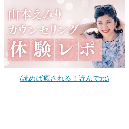
/読めば癒される！読んでね\