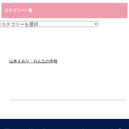
カテゴリー一覧
カ
テ
ゴ
リ
ー
一
覧
山本えみり・おんなの学校