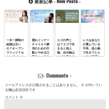
New Posts
最新記事 -
-
一夫一婦制の
隠れインナー
エゴの声と
レスはあなた
結婚は古い
チャイルド解
は？エゴで生
が選んでいる
の？オープン
消のための行
きると他人
不幸。他人軸
マリッジ？セ
動とやめる口
軸。自分軸は
で生きてたら
カンドパート
癖５つ。生き
エゴの声をや
レスは解消し
ナー？そんな
づらいのは親
めていくしか
ません。
の通用しな
離れしてない
ない
い、ただの不
から。親との
倫？
関係改善方法
Comments
-
-
はここにある
メールアドレスが公開されることはありません。
※
が付いてい
る欄は必須項目です
コメント
※