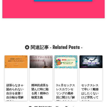
Related Posts
関連記事 -
-
頑張らなきゃ
精神的成長を
3ヶ月セックス
セックスレス
認められない
望んだ時に陥
レスカウンセ
で辛い！離婚
自分を改善！
る罠！精神の
リングの最終
はしたくない
自分軸を理解
物質主義
回に聞けた｢解
けど浮気って
できた
消しました｣
あり？