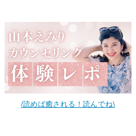
/読めば癒される！読んでね\