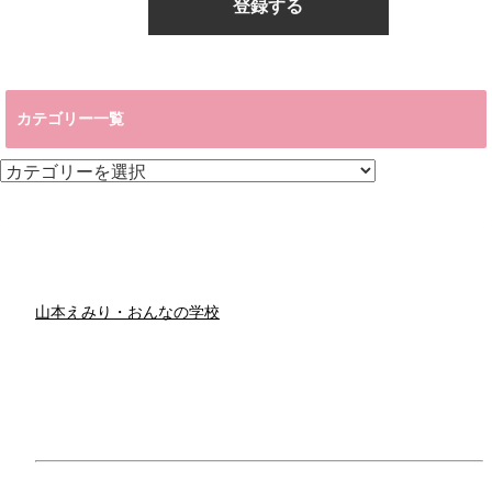
カテゴリー一覧
カ
テ
ゴ
リ
ー
一
覧
山本えみり・おんなの学校