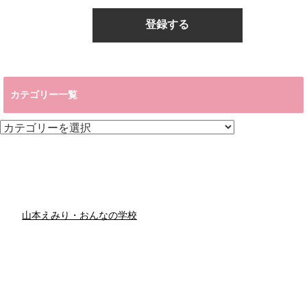
カテゴリー一覧
カ
テ
ゴ
リ
ー
一
覧
山本えみり・おんなの学校