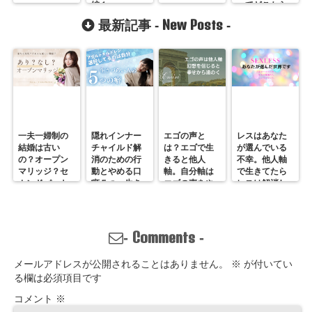
編１
ってどこから
くるの？
New Posts
最新記事 -
-
一夫一婦制の
隠れインナー
エゴの声と
レスはあなた
結婚は古い
チャイルド解
は？エゴで生
が選んでいる
の？オープン
消のための行
きると他人
不幸。他人軸
マリッジ？セ
動とやめる口
軸。自分軸は
で生きてたら
カンドパート
癖５つ。生き
エゴの声をや
レスは解消し
ナー？そんな
づらいのは親
めていくしか
ません。
の通用しな
離れしてない
ない
い、ただの不
から。親との
倫？
関係改善方法
Comments
-
-
はここにある
メールアドレスが公開されることはありません。
※
が付いてい
る欄は必須項目です
コメント
※