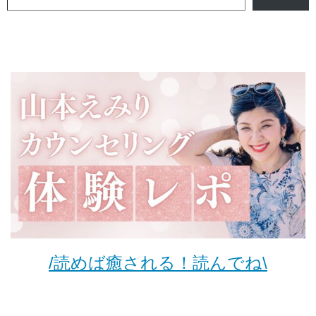
/読めば癒される！読んでね\