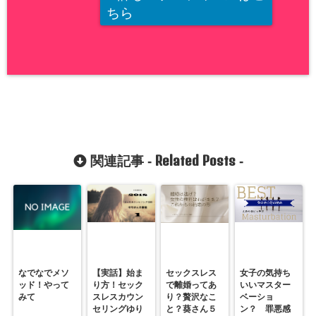
ちら
Related Posts
関連記事 -
-
なでなでメソ
【実話】始ま
セックスレス
女子の気持ち
ッド！やって
り方！セック
で離婚ってあ
いいマスター
みて
スレスカウン
り？贅沢なこ
ベーショ
セリングゆり
と？葵さん５
ン？ 罪悪感