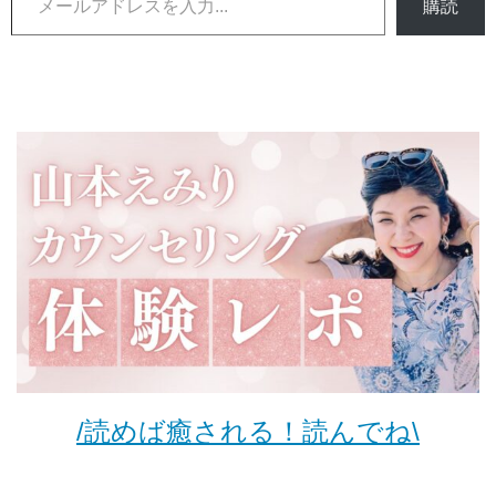
購読
/読めば癒される！読んでね\