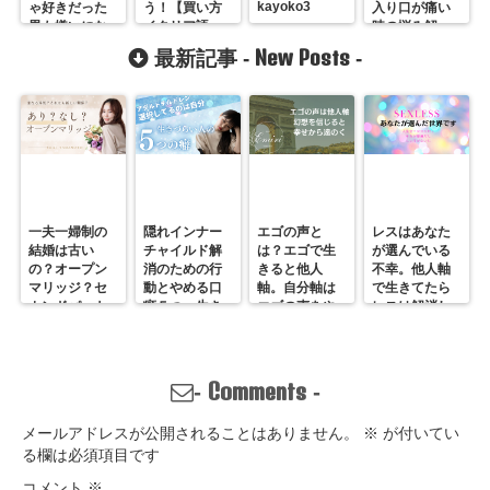
kayoko3
ゃ好きだった
う！【買い方
入り口が痛い
男も嫌いにな
イタリア語
時の悩み解
る
付】
決！
New Posts
最新記事 -
-
一夫一婦制の
隠れインナー
エゴの声と
レスはあなた
結婚は古い
チャイルド解
は？エゴで生
が選んでいる
の？オープン
消のための行
きると他人
不幸。他人軸
マリッジ？セ
動とやめる口
軸。自分軸は
で生きてたら
カンドパート
癖５つ。生き
エゴの声をや
レスは解消し
ナー？そんな
づらいのは親
めていくしか
ません。
の通用しな
離れしてない
ない
い、ただの不
から。親との
倫？
関係改善方法
Comments
-
-
はここにある
メールアドレスが公開されることはありません。
※
が付いてい
る欄は必須項目です
コメント
※