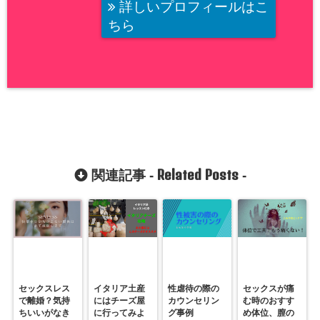
詳しいプロフィールはこ
ちら
Related Posts
関連記事 -
-
セックスレス
イタリア土産
性虐待の際の
セックスが痛
で離婚？気持
にはチーズ屋
カウンセリン
む時のおすす
ちいいがなき
に行ってみよ
グ事例
め体位、膣の