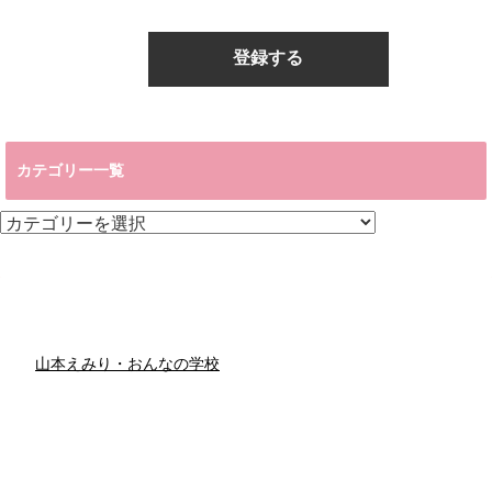
カテゴリー一覧
カ
テ
ゴ
リ
ー
一
覧
山本えみり・おんなの学校