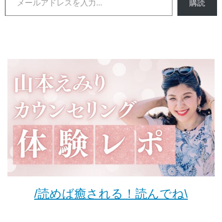
購読
/読めば癒される！読んでね\