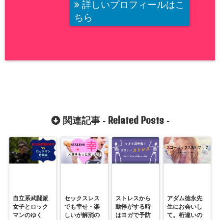
詳しいプロフィールはこ
ちら
Related Posts
関連記事 -
-
自立系武闘派
セックスレス
ストレスから
アダム徳永先
女子とロック
でも幸せ・楽
動悸がする時
生にお会いし
マンのゆく
しいが解消の
はヨガで予防
て。桁違いの