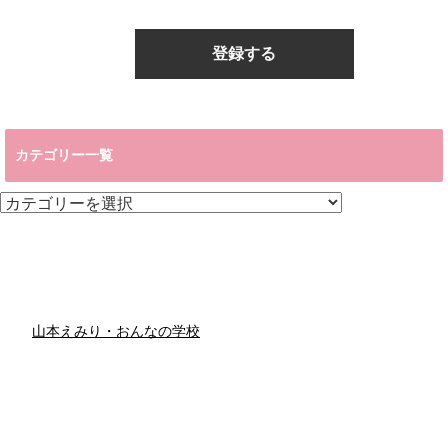
カテゴリー一覧
カ
テ
ゴ
リ
ー
一
覧
山本えみり・おんなの学校