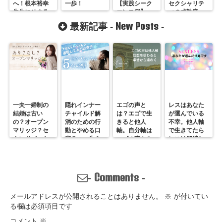
へ！根本裕幸
一歩！
【実践シーク
セクシャリテ
先生にせまる
エンス例】
ィの成熟度
New Posts
最新記事 -
-
一夫一婦制の
隠れインナー
エゴの声と
レスはあなた
結婚は古い
チャイルド解
は？エゴで生
が選んでいる
の？オープン
消のための行
きると他人
不幸。他人軸
マリッジ？セ
動とやめる口
軸。自分軸は
で生きてたら
カンドパート
癖５つ。生き
エゴの声をや
レスは解消し
ナー？そんな
づらいのは親
めていくしか
ません。
の通用しな
離れしてない
ない
い、ただの不
から。親との
倫？
関係改善方法
Comments
-
-
はここにある
メールアドレスが公開されることはありません。
※
が付いてい
る欄は必須項目です
コメント
※