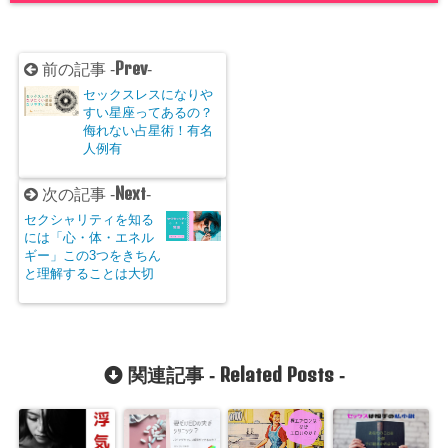
Prev
前の記事 -
-
セックスレスになりや
すい星座ってあるの？
侮れない占星術！有名
人例有
Next
次の記事 -
-
セクシャリティを知る
には「心・体・エネル
ギー」この3つをきちん
と理解することは大切
Related Posts
関連記事 -
-