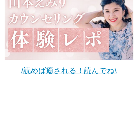
/読めば癒される！読んでね\