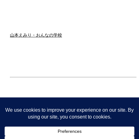
テ
ゴ
リ
ー
一
覧
山本えみり・おんなの学校
サイトマップ
特定商取引に基づく表示
プライバシーポリシー
お問い合わせ
えみりって誰？