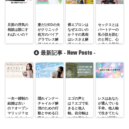
旦那の浮気の
妻だけEDの夫
裸エプロンは
セックスとは
相談は誰にす
がクリニック
なぜエロいの
パートナーの
ればいいの？
処方のバイア
か？その真相
私小説を読む
グラでレス解
はレスさえ解
のと同じ、心
消ができるの
消させる！
も体も全部何
か？葵さん4
があるかバレ
New Posts
最新記事 -
-
ちゃう
一夫一婦制の
隠れインナー
エゴの声と
レスはあなた
結婚は古い
チャイルド解
は？エゴで生
が選んでいる
の？オープン
消のための行
きると他人
不幸。他人軸
マリッジ？セ
動とやめる口
軸。自分軸は
で生きてたら
カンドパート
癖５つ。生き
エゴの声をや
レスは解消し
ナー？そんな
づらいのは親
めていくしか
ません。
の通用しな
離れしてない
ない