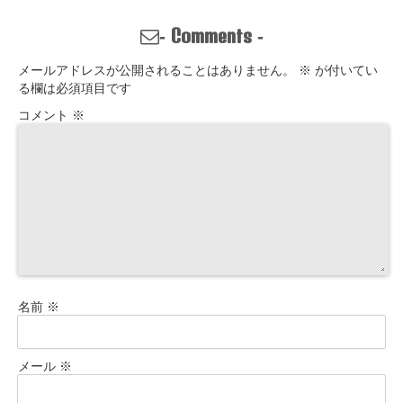
い、ただの不
から。親との
倫？
関係改善方法
Comments
-
-
はここにある
メールアドレスが公開されることはありません。
※
が付いてい
る欄は必須項目です
コメント
※
名前
※
メール
※