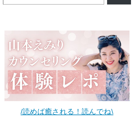
/読めば癒される！読んでね\