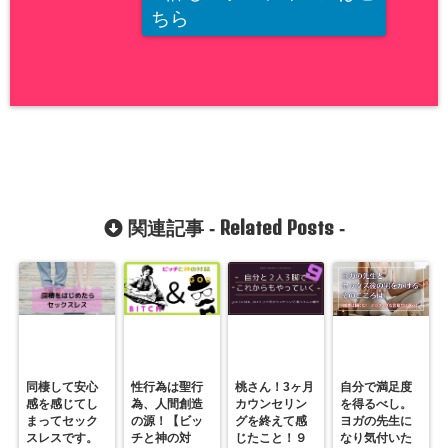
ちら
Related Posts
関連記事 -
-
同棲して安心
性行為は聖行
桃さん！3ヶ月
自分で満足度
感を感じてし
為、人間創造
カウンセリン
を得るべし。
まってセック
の源！【ビッ
グを終えて感
ヨガの先生に
スレスです。
チと神の対
じたこと！９
なり気付いた