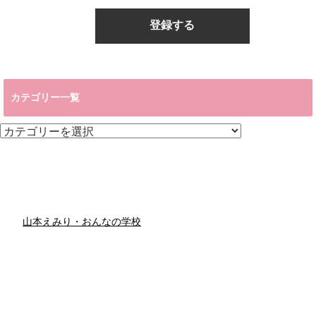
カテゴリー一覧
カ
テ
ゴ
リ
ー
一
覧
山本えみり・おんなの学校