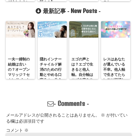
どうしたらい
話！１】
こと
い？
New Posts
最新記事 -
-
一夫一婦制の
隠れインナー
エゴの声と
レスはあなた
結婚は古い
チャイルド解
は？エゴで生
が選んでいる
の？オープン
消のための行
きると他人
不幸。他人軸
マリッジ？セ
動とやめる口
軸。自分軸は
で生きてたら
カンドパート
癖５つ。生き
エゴの声をや
レスは解消し
ナー？そんな
づらいのは親
めていくしか
ません。
の通用しな
離れしてない
ない
い、ただの不
から。親との
倫？
関係改善方法
Comments
-
-
はここにある
メールアドレスが公開されることはありません。
※
が付いてい
る欄は必須項目です
コメント
※