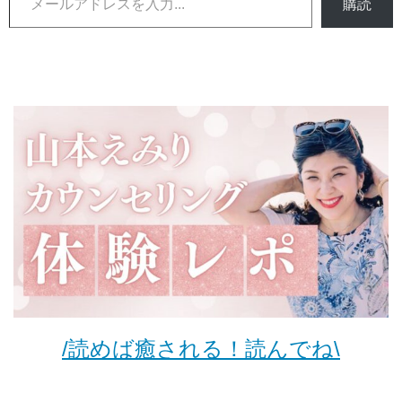
購読
/読めば癒される！読んでね\