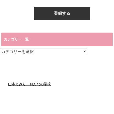
カテゴリー一覧
カ
テ
ゴ
リ
ー
一
覧
山本えみり・おんなの学校