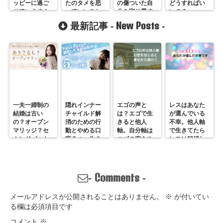
ッピーに過ご
たのタメを思
の傷ついた自
どうすればい
せています！
っていいこと
分を守り愛す
いの？
言ってる」ふ
る方法・R３
New Posts
最新記事 -
-
りしたマウン
ティング
一夫一婦制の
隠れインナー
エゴの声と
レスはあなた
結婚は古い
チャイルド解
は？エゴで生
が選んでいる
の？オープン
消のための行
きると他人
不幸。他人軸
マリッジ？セ
動とやめる口
軸。自分軸は
で生きてたら
カンドパート
癖５つ。生き
エゴの声をや
レスは解消し
ナー？そんな
づらいのは親
めていくしか
ません。
の通用しな
離れしてない
ない
い、ただの不
から。親との
倫？
関係改善方法
Comments
-
-
はここにある
メールアドレスが公開されることはありません。
※
が付いてい
る欄は必須項目です
コメント
※