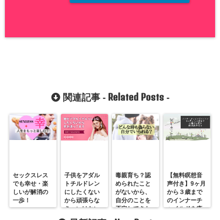
Related Posts
関連記事 -
-
セックスレス
子供をアダル
毒親育ち？認
【無料瞑想音
でも幸せ・楽
トチルドレン
められたこと
声付き】9ヶ月
しいが解消の
にしたくない
がないから、
から３歳まで
一歩！
から頑張らな
自分のことを
のインナーチ
きゃいけない
否定してきた
ャイルドを癒
のにできなく
私！
す方法