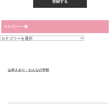
カテゴリー一覧
カ
テ
ゴ
リ
ー
一
覧
山本えみり・おんなの学校