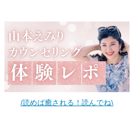
/読めば癒される！読んでね\