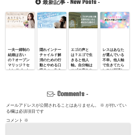
New Posts
最新記事 -
-
て悩みます！
一夫一婦制の
隠れインナー
エゴの声と
レスはあなた
結婚は古い
チャイルド解
は？エゴで生
が選んでいる
の？オープン
消のための行
きると他人
不幸。他人軸
マリッジ？セ
動とやめる口
軸。自分軸は
で生きてたら
カンドパート
癖５つ。生き
エゴの声をや
レスは解消し
ナー？そんな
づらいのは親
めていくしか
ません。
の通用しな
離れしてない
ない
い、ただの不
から。親との
倫？
関係改善方法
Comments
-
-
はここにある
メールアドレスが公開されることはありません。
※
が付いてい
る欄は必須項目です
コメント
※