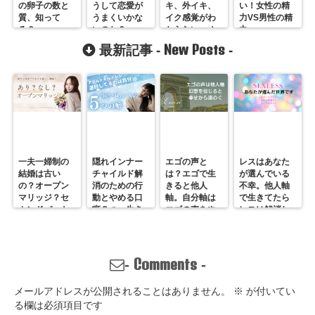
の卵子の数と
うして恋愛が
キ、外イキ、
い！女性の精
質、知って
うまくいかな
イク感覚がわ
力VS男性の精
る？
いのか？
からない。オ
力
ーガズムはこ
New Posts
最新記事 -
-
うしてゲット
する
一夫一婦制の
隠れインナー
エゴの声と
レスはあなた
結婚は古い
チャイルド解
は？エゴで生
が選んでいる
の？オープン
消のための行
きると他人
不幸。他人軸
マリッジ？セ
動とやめる口
軸。自分軸は
で生きてたら
カンドパート
癖５つ。生き
エゴの声をや
レスは解消し
ナー？そんな
づらいのは親
めていくしか
ません。
の通用しな
離れしてない
ない
い、ただの不
から。親との
倫？
関係改善方法
Comments
-
-
はここにある
メールアドレスが公開されることはありません。
※
が付いてい
る欄は必須項目です