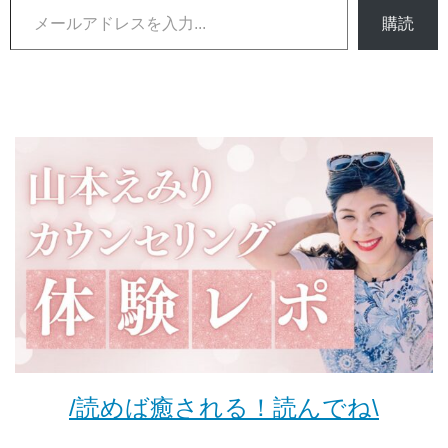
購読
/読めば癒される！読んでね\