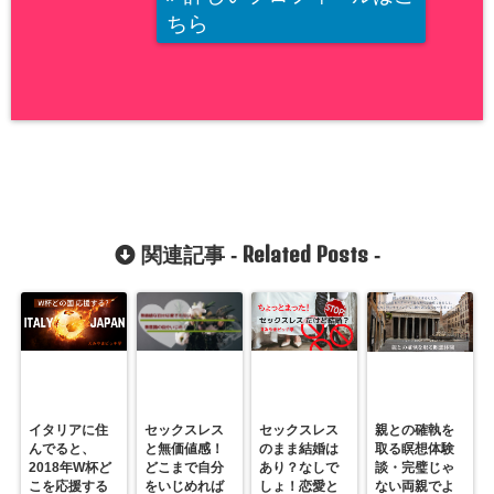
ちら
Related Posts
関連記事 -
-
イタリアに住
セックスレス
セックスレス
親との確執を
んでると、
と無価値感！
のまま結婚は
取る瞑想体験
2018年W杯ど
どこまで自分
あり？なしで
談・完璧じゃ
こを応援する
をいじめれば
しょ！恋愛と
ない両親でよ