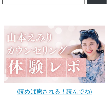
/読めば癒される！読んでね\