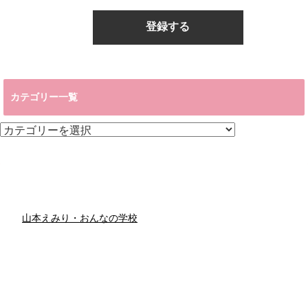
カテゴリー一覧
カ
テ
ゴ
リ
ー
一
覧
山本えみり・おんなの学校