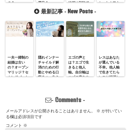
の？
満足？
結婚は別物で
かった！フキ
す。
ゲン妻研究家
New Posts
最新記事 -
-
MIKA(みか)
一夫一婦制の
隠れインナー
エゴの声と
レスはあなた
結婚は古い
チャイルド解
は？エゴで生
が選んでいる
の？オープン
消のための行
きると他人
不幸。他人軸
マリッジ？セ
動とやめる口
軸。自分軸は
で生きてたら
カンドパート
癖５つ。生き
エゴの声をや
レスは解消し
ナー？そんな
づらいのは親
めていくしか
ません。
の通用しな
離れしてない
ない
い、ただの不
から。親との
倫？
関係改善方法
Comments
-
-
はここにある
メールアドレスが公開されることはありません。
※
が付いてい
る欄は必須項目です
コメント
※