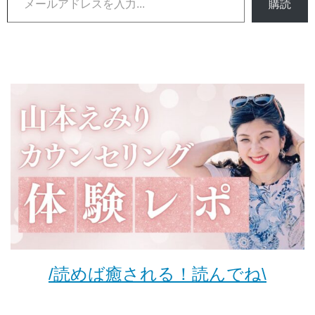
購読
/読めば癒される！読んでね\