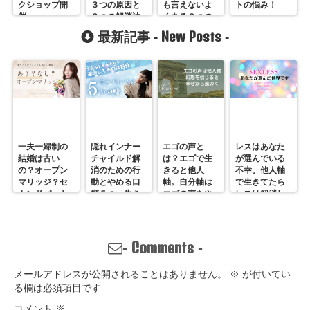
クショップ開
３つの原因と
も言えないよ
トの悩み！
催
２つの解消法
くある９つの
悩み
New Posts
最新記事 -
-
一夫一婦制の
隠れインナー
エゴの声と
レスはあなた
結婚は古い
チャイルド解
は？エゴで生
が選んでいる
の？オープン
消のための行
きると他人
不幸。他人軸
マリッジ？セ
動とやめる口
軸。自分軸は
で生きてたら
カンドパート
癖５つ。生き
エゴの声をや
レスは解消し
ナー？そんな
づらいのは親
めていくしか
ません。
の通用しな
離れしてない
ない
い、ただの不
から。親との
倫？
関係改善方法
Comments
-
-
はここにある
メールアドレスが公開されることはありません。
※
が付いてい
る欄は必須項目です
コメント
※