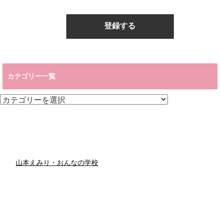
カテゴリー一覧
カ
テ
ゴ
リ
ー
一
覧
山本えみり・おんなの学校