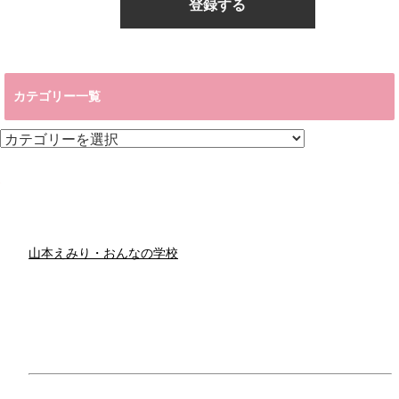
カテゴリー一覧
カ
テ
ゴ
リ
ー
一
覧
山本えみり・おんなの学校