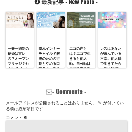
New Posts
最新記事 -
-
ら脱出する。
進んで与える
愛を学ぶ。
一夫一婦制の
隠れインナー
エゴの声と
レスはあなた
結婚は古い
チャイルド解
は？エゴで生
が選んでいる
の？オープン
消のための行
きると他人
不幸。他人軸
マリッジ？セ
動とやめる口
軸。自分軸は
で生きてたら
カンドパート
癖５つ。生き
エゴの声をや
レスは解消し
ナー？そんな
づらいのは親
めていくしか
ません。
の通用しな
離れしてない
ない
い、ただの不
から。親との
倫？
関係改善方法
Comments
-
-
はここにある
メールアドレスが公開されることはありません。
※
が付いてい
る欄は必須項目です
コメント
※