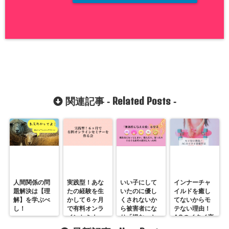
Related Posts
関連記事 -
-
人間関係の問
実践型！あな
いい子にして
インナーチャ
題解決は【理
たの経験を生
いたのに優し
イルドを癒し
解】を学ぶべ
かして６ヶ月
くされないか
てないからモ
し！
で有料オンラ
ら被害者にな
テない理由！
インセミナー
り「恨む」と
ACのイタイ恋
を作る会
いうループか
愛作法