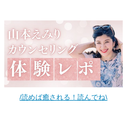
/読めば癒される！読んでね\