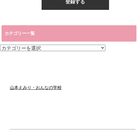
カテゴリー一覧
カ
テ
ゴ
リ
ー
一
覧
山本えみり・おんなの学校