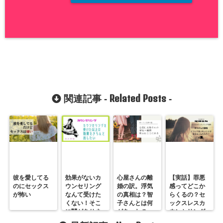
Related Posts
関連記事 -
-
彼を愛してる
効果がないカ
心屋さんの離
【実話】罪悪
のにセックス
ウンセリング
婚の訳。浮気
感ってどこか
が怖い
なんて受けた
の真相は？智
らくるの？セ
くない！そこ
子さんとは何
ックスレスカ
に闇がありま
があったの
ウンセリング
す！
か？レスカウ
ゆり編４