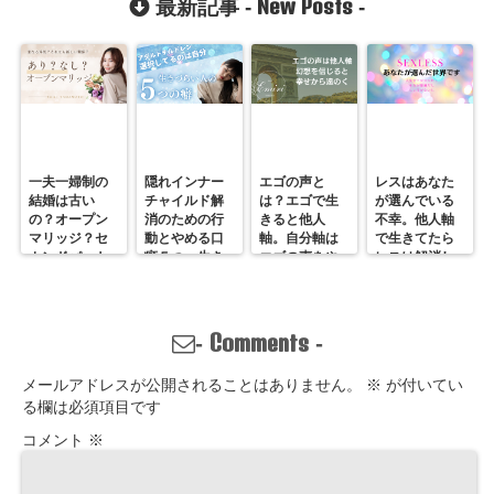
New Posts
最新記事 -
-
ンセラーが診
断
一夫一婦制の
隠れインナー
エゴの声と
レスはあなた
結婚は古い
チャイルド解
は？エゴで生
が選んでいる
の？オープン
消のための行
きると他人
不幸。他人軸
マリッジ？セ
動とやめる口
軸。自分軸は
で生きてたら
カンドパート
癖５つ。生き
エゴの声をや
レスは解消し
ナー？そんな
づらいのは親
めていくしか
ません。
の通用しな
離れしてない
ない
い、ただの不
から。親との
倫？
関係改善方法
Comments
-
-
はここにある
メールアドレスが公開されることはありません。
※
が付いてい
る欄は必須項目です
コメント
※