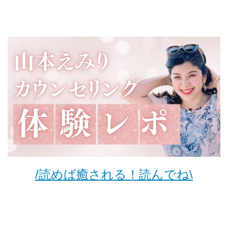
/読めば癒される！読んでね\