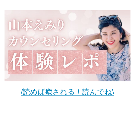
/読めば癒される！読んでね\