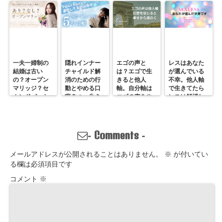
一夫一婦制の
隠れインナー
エゴの声と
レスはあなた
結婚は古い
チャイルド解
は？エゴで生
が選んでいる
の？オープン
消のための行
きると他人
不幸。他人軸
マリッジ？セ
動とやめる口
軸。自分軸は
で生きてたら
カンドパート
癖５つ。生き
エゴの声をや
レスは解消し
ナー？そんな
づらいのは親
めていくしか
ません。
の通用しな
離れしてない
ない
い、ただの不
から。親との
倫？
関係改善方法
Comments
-
-
はここにある
メールアドレスが公開されることはありません。
※
が付いてい
る欄は必須項目です
コメント
※