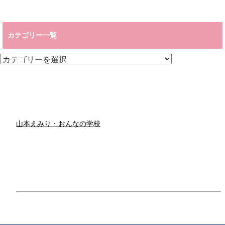
カテゴリー一覧
カ
テ
ゴ
リ
ー
一
覧
山本えみり・おんなの学校