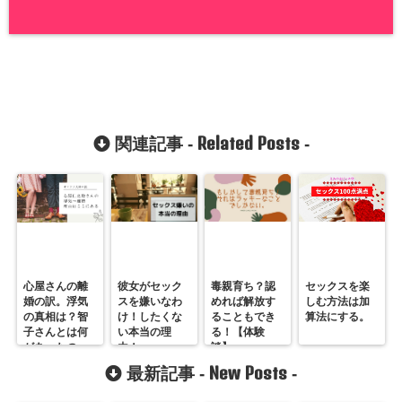
Related Posts
関連記事 -
-
心屋さんの離
彼女がセック
毒親育ち？認
セックスを楽
婚の訳。浮気
スを嫌いなわ
めれば解放す
しむ方法は加
の真相は？智
け！したくな
ることもでき
算法にする。
子さんとは何
い本当の理
る！【体験
があったの
由！
談】
か？レスカウ
New Posts
最新記事 -
-
ンセラーが診
断