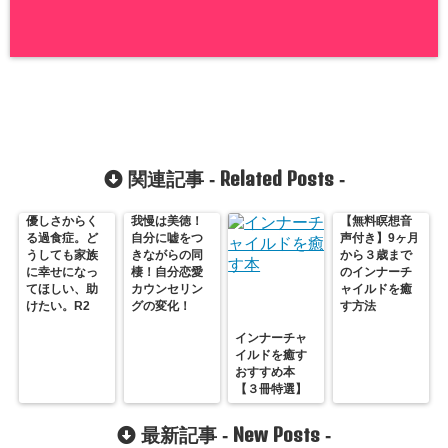
Related Posts
関連記事 -
-
優しさからく
我慢は美徳！
【無料瞑想音
る過食症。ど
自分に嘘をつ
声付き】9ヶ月
うしても家族
きながらの同
から３歳まで
に幸せになっ
棲！自分恋愛
のインナーチ
てほしい、助
カウンセリン
ャイルドを癒
けたい。R2
グの変化！
す方法
インナーチャ
イルドを癒す
おすすめ本
【３冊特選】
New Posts
最新記事 -
-