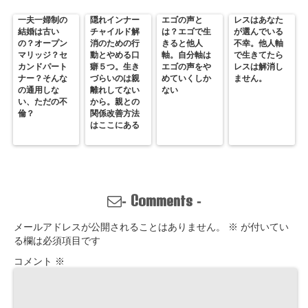
一夫一婦制の
隠れインナー
エゴの声と
レスはあなた
結婚は古い
チャイルド解
は？エゴで生
が選んでいる
の？オープン
消のための行
きると他人
不幸。他人軸
マリッジ？セ
動とやめる口
軸。自分軸は
で生きてたら
カンドパート
癖５つ。生き
エゴの声をや
レスは解消し
ナー？そんな
づらいのは親
めていくしか
ません。
の通用しな
離れしてない
ない
い、ただの不
から。親との
倫？
関係改善方法
はここにある
Comments
-
-
メールアドレスが公開されることはありません。
※
が付いてい
る欄は必須項目です
コメント
※