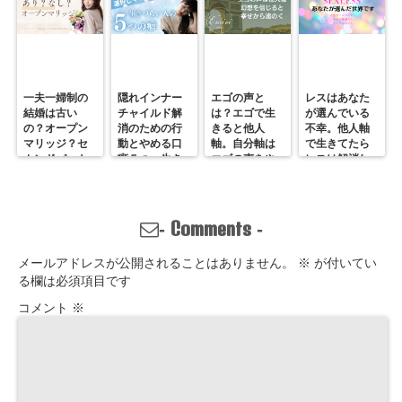
一夫一婦制の
隠れインナー
エゴの声と
レスはあなた
結婚は古い
チャイルド解
は？エゴで生
が選んでいる
の？オープン
消のための行
きると他人
不幸。他人軸
マリッジ？セ
動とやめる口
軸。自分軸は
で生きてたら
カンドパート
癖５つ。生き
エゴの声をや
レスは解消し
ナー？そんな
づらいのは親
めていくしか
ません。
の通用しな
離れしてない
ない
い、ただの不
から。親との
倫？
関係改善方法
Comments
-
-
はここにある
メールアドレスが公開されることはありません。
※
が付いてい
る欄は必須項目です
コメント
※