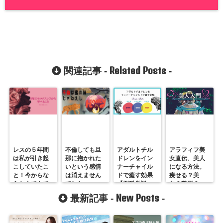
Related Posts
関連記事 -
-
レスの５年間
不倫しても旦
アダルトチル
アラフィフ美
は私が引き起
那に抱かれた
ドレンをイン
女直伝、美人
こしていたこ
いという感情
ナーチャイル
になる方法。
と！今からな
は消えません
ドで癒す効果
痩せる？美
らなんでもで
でした。
【脳科学説
白？整形？
きる。カウン
明】
New Posts
最新記事 -
-
セリング事例