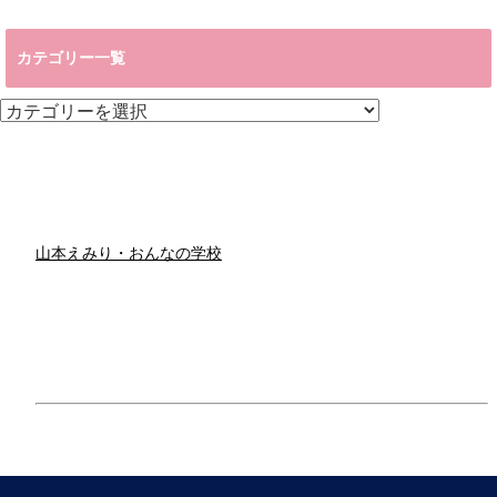
カテゴリー一覧
カ
テ
ゴ
リ
ー
一
覧
山本えみり・おんなの学校