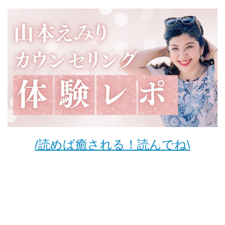
/読めば癒される！読んでね\