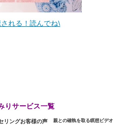
癒される！読んでね\
みりサービス一覧
親との確執を取る瞑想ビデオ
セリングお客様の声