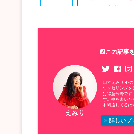
この記事を
山本えみり 心
ウンセリングを
は得意分野です
す。物を書いた
も精通してるは
えみり
詳しいプ