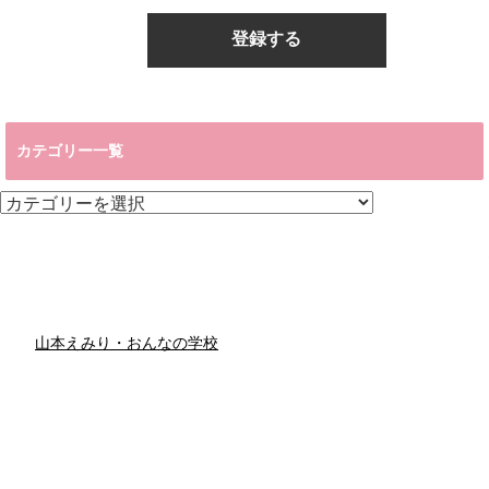
カテゴリー一覧
カ
テ
ゴ
リ
ー
一
覧
山本えみり・おんなの学校