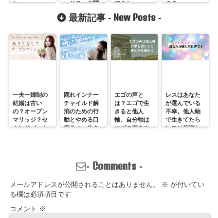
と。
ャリティの関
できた
の？
係 11月
New Posts
最新記事 -
-
一夫一婦制の
隠れインナー
エゴの声と
レスはあなた
結婚は古い
チャイルド解
は？エゴで生
が選んでいる
の？オープン
消のための行
きると他人
不幸。他人軸
マリッジ？セ
動とやめる口
軸。自分軸は
で生きてたら
カンドパート
癖５つ。生き
エゴの声をや
レスは解消し
ナー？そんな
づらいのは親
めていくしか
ません。
の通用しな
離れしてない
ない
い、ただの不
から。親との
倫？
関係改善方法
Comments
-
-
はここにある
メールアドレスが公開されることはありません。
※
が付いてい
る欄は必須項目です
コメント
※