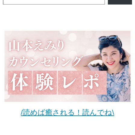
/読めば癒される！読んでね\