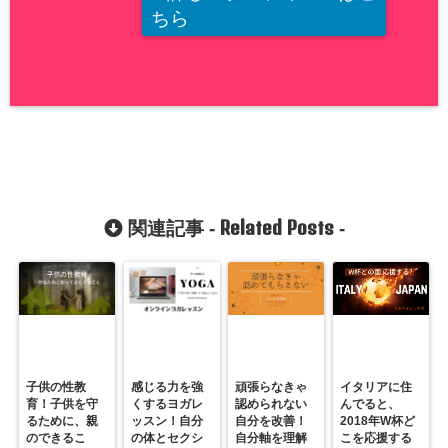
ちら
Related Posts
関連記事 -
-
子供の性教
感じる力を強
頑張らなきゃ
イタリアに住
育！子供を守
くするヨガレ
認められない
んでると、
るために、親
ッスン！自分
自分を改善！
2018年W杯ど
のできるこ
の体とセクシ
自分軸を理解
こを応援する