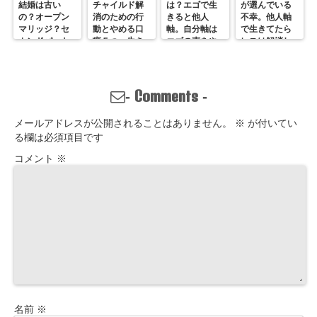
結婚は古い
チャイルド解
は？エゴで生
が選んでいる
の？オープン
消のための行
きると他人
不幸。他人軸
マリッジ？セ
動とやめる口
軸。自分軸は
で生きてたら
カンドパート
癖５つ。生き
エゴの声をや
レスは解消し
ナー？そんな
づらいのは親
めていくしか
ません。
の通用しな
離れしてない
ない
い、ただの不
から。親との
倫？
関係改善方法
Comments
-
-
はここにある
メールアドレスが公開されることはありません。
※
が付いてい
る欄は必須項目です
コメント
※
名前
※