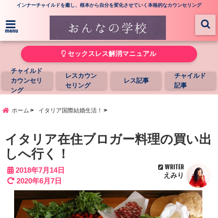
インナーチャイルドを癒し、根本から自分を変化させていく本格的なカウンセリング
menu
セックスレス解消マニュアル
チャイルド
レスカウン
チャイルド
カウンセリ
レス記事
セリング
記事
ング
ホーム
イタリア国際結婚生活！
イタリア在住ブロガー料理の買い出
しへ行く！
WRITER
2018年7月14日
えみり
2020年6月7日