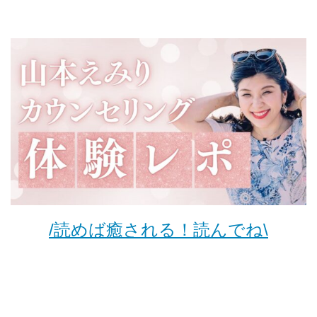
/読めば癒される！読んでね\