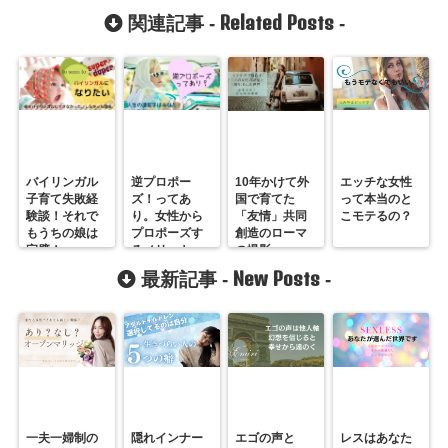
Related Posts
関連記事 -
-
バイリンガル
逆プロポー
10年かけて外
エッチな女性
子育て失敗経
ズ！ってあ
国で育てた
って本当のと
験談！それで
り。女性から
「友情」共同
こモテるの？
もうちの娘は
プロポーズす
創造のローマ
完璧！
るメリット
の撮影
は？
New Posts
最新記事 -
-
一夫一婦制の
隠れインナー
エゴの声と
レスはあなた