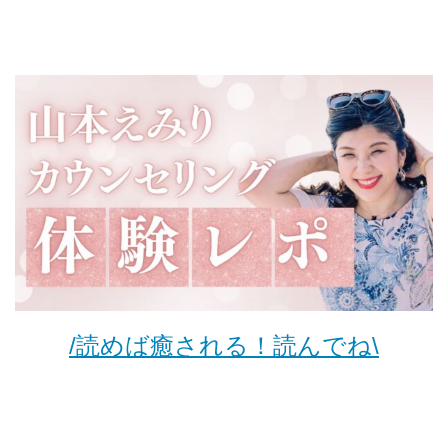
/読めば癒される！読んでね\