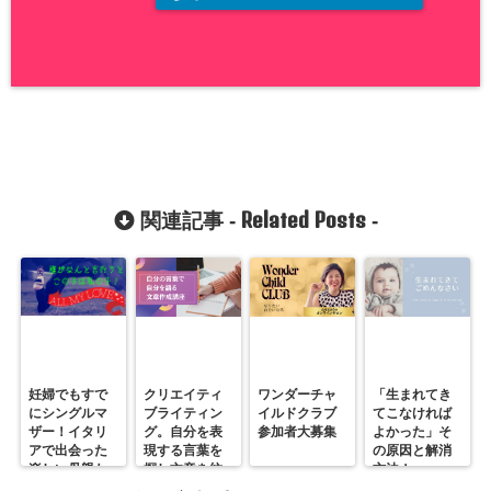
Related Posts
関連記事 -
-
妊婦でもすで
クリエイティ
ワンダーチャ
「生まれてき
にシングルマ
ブライティン
イルドクラブ
てこなければ
ザー！イタリ
グ。自分を表
参加者大募集
よかった」そ
アで出会った
現する言葉を
の原因と解消
楽しい母親た
探し文章を紡
方法！
ち！
ぐ時間。ワン