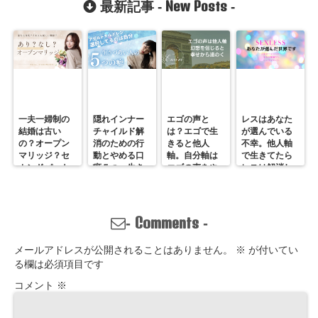
New Posts
最新記事 -
-
ダーチャイル
ドレッスン
一夫一婦制の
隠れインナー
エゴの声と
レスはあなた
結婚は古い
チャイルド解
は？エゴで生
が選んでいる
の？オープン
消のための行
きると他人
不幸。他人軸
マリッジ？セ
動とやめる口
軸。自分軸は
で生きてたら
カンドパート
癖５つ。生き
エゴの声をや
レスは解消し
ナー？そんな
づらいのは親
めていくしか
ません。
の通用しな
離れしてない
ない
い、ただの不
から。親との
倫？
関係改善方法
Comments
-
-
はここにある
メールアドレスが公開されることはありません。
※
が付いてい
る欄は必須項目です
コメント
※