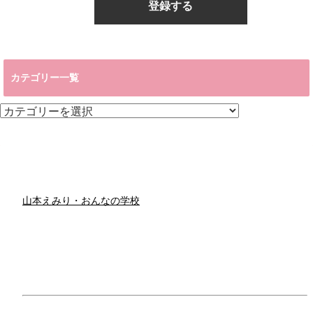
カテゴリー一覧
カ
テ
ゴ
リ
ー
一
覧
山本えみり・おんなの学校