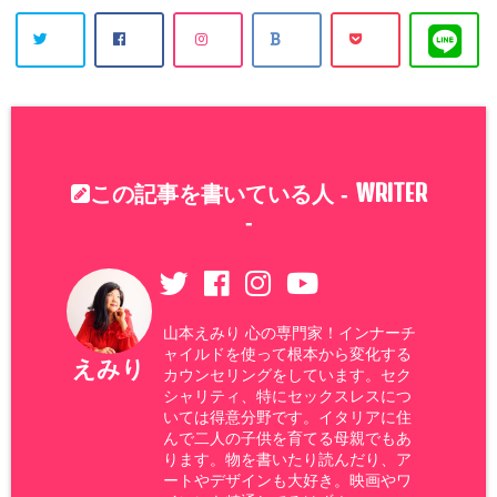
WRITER
この記事を書いている人 -
-
山本えみり 心の専門家！インナーチ
ャイルドを使って根本から変化する
えみり
カウンセリングをしています。セク
シャリティ、特にセックスレスにつ
いては得意分野です。イタリアに住
んで二人の子供を育てる母親でもあ
ります。物を書いたり読んだり、ア
ートやデザインも大好き。映画やワ