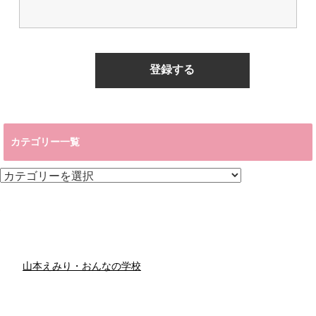
カテゴリー一覧
カ
テ
ゴ
リ
ー
一
覧
山本えみり・おんなの学校