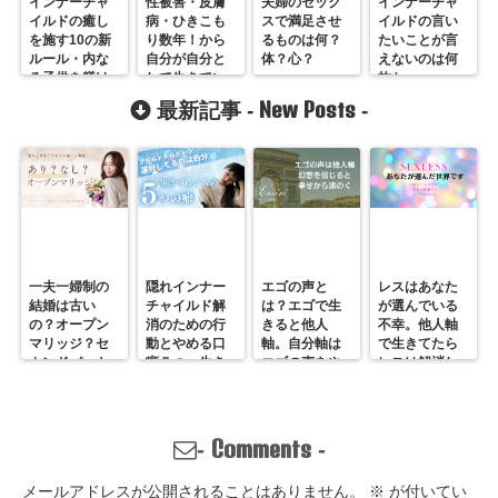
インナーチャ
性被害・皮膚
夫婦のセック
インナーチャ
イルドの癒し
病・ひきこも
スで満足させ
イルドの言い
を施す10の新
り数年！から
るものは何？
たいことが言
ルール・内な
自分が自分と
体？心？
えないのは何
る子供を躾け
して生きてい
故か
る方法（前
くことを選択
New Posts
最新記事 -
-
半）
になるまで！
一夫一婦制の
隠れインナー
エゴの声と
レスはあなた
結婚は古い
チャイルド解
は？エゴで生
が選んでいる
の？オープン
消のための行
きると他人
不幸。他人軸
マリッジ？セ
動とやめる口
軸。自分軸は
で生きてたら
カンドパート
癖５つ。生き
エゴの声をや
レスは解消し
ナー？そんな
づらいのは親
めていくしか
ません。
の通用しな
離れしてない
ない
い、ただの不
から。親との
倫？
関係改善方法
Comments
-
-
はここにある
メールアドレスが公開されることはありません。
※
が付いてい