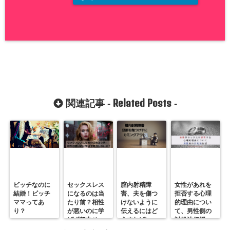
Related Posts
関連記事 -
-
ビッチなのに
セックスレス
膣内射精障
女性があれを
結婚！ビッチ
になるのは当
害、夫を傷つ
拒否する心理
ママってあ
たり前？相性
けないように
的理由につい
り？
が悪いのに学
伝えるにはど
て、男性側の
ばず努力せ
うすればい
対処法伝授
ず！
い？