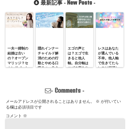
New Posts
最新記事 -
-
一夫一婦制の
隠れインナー
エゴの声と
レスはあなた
結婚は古い
チャイルド解
は？エゴで生
が選んでいる
の？オープン
消のための行
きると他人
不幸。他人軸
マリッジ？セ
動とやめる口
軸。自分軸は
で生きてたら
カンドパート
癖５つ。生き
エゴの声をや
レスは解消し
ナー？そんな
づらいのは親
めていくしか
ません。
の通用しな
離れしてない
ない
い、ただの不
から。親との
倫？
関係改善方法
Comments
-
-
はここにある
メールアドレスが公開されることはありません。
※
が付いてい
る欄は必須項目です
コメント
※