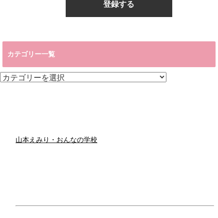
カテゴリー一覧
カ
テ
ゴ
リ
ー
一
覧
山本えみり・おんなの学校