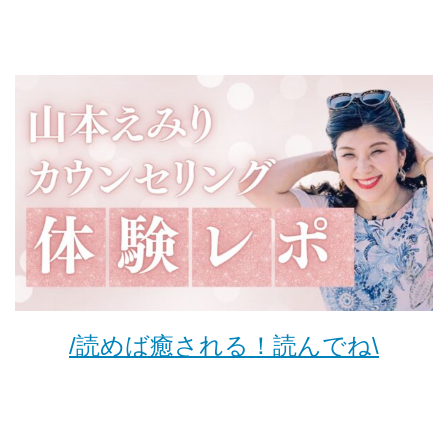
/読めば癒される！読んでね\