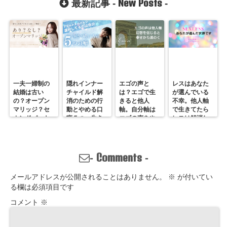
New Posts
最新記事 -
-
んかい
系
一夫一婦制の
隠れインナー
エゴの声と
レスはあなた
結婚は古い
チャイルド解
は？エゴで生
が選んでいる
の？オープン
消のための行
きると他人
不幸。他人軸
マリッジ？セ
動とやめる口
軸。自分軸は
で生きてたら
カンドパート
癖５つ。生き
エゴの声をや
レスは解消し
ナー？そんな
づらいのは親
めていくしか
ません。
の通用しな
離れしてない
ない
い、ただの不
から。親との
倫？
関係改善方法
Comments
-
-
はここにある
メールアドレスが公開されることはありません。
※
が付いてい
る欄は必須項目です
コメント
※