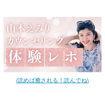
/読めば癒される！読んでね\