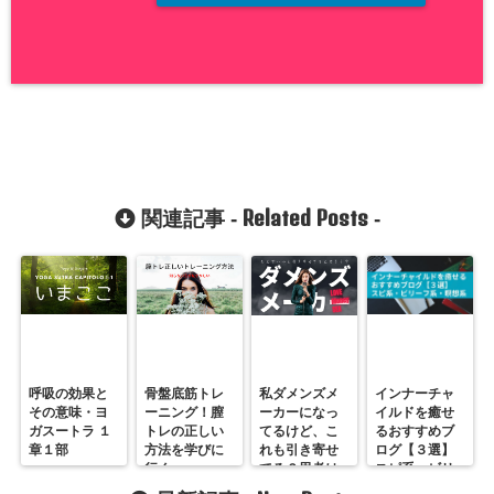
Related Posts
関連記事 -
-
呼吸の効果と
骨盤底筋トレ
私ダメンズメ
インナーチャ
その意味・ヨ
ーニング！膣
ーカーになっ
イルドを癒せ
ガスートラ １
トレの正しい
てるけど、こ
るおすすめブ
章１部
方法を学びに
れも引き寄せ
ログ【３選】
行く
てる？思考は
スピ系・ビリ
現実化してる
ーフ系・瞑想