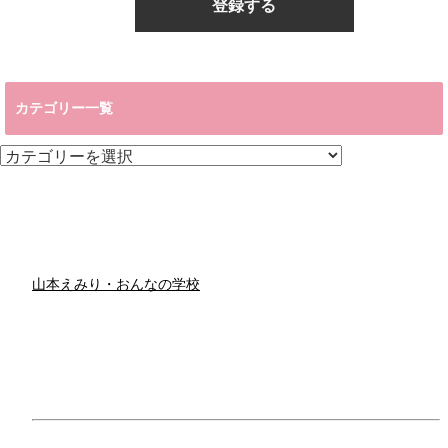
カテゴリー一覧
カ
テ
ゴ
リ
ー
一
覧
山本えみり・おんなの学校