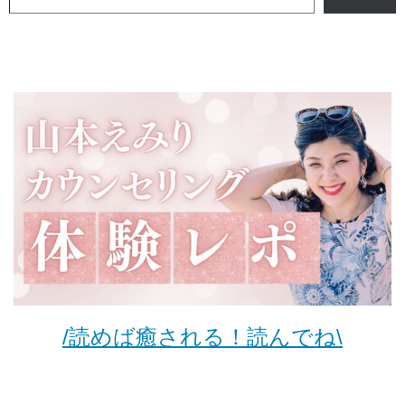
/読めば癒される！読んでね\