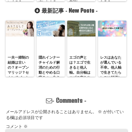
いくの？
すいれん５
方法!
なる？
New Posts
最新記事 -
-
一夫一婦制の
隠れインナー
エゴの声と
レスはあなた
結婚は古い
チャイルド解
は？エゴで生
が選んでいる
の？オープン
消のための行
きると他人
不幸。他人軸
マリッジ？セ
動とやめる口
軸。自分軸は
で生きてたら
カンドパート
癖５つ。生き
エゴの声をや
レスは解消し
ナー？そんな
づらいのは親
めていくしか
ません。
の通用しな
離れしてない
ない
い、ただの不
から。親との
倫？
関係改善方法
Comments
-
-
はここにある
メールアドレスが公開されることはありません。
※
が付いてい
る欄は必須項目です
コメント
※