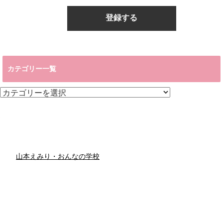
カテゴリー一覧
カ
テ
ゴ
リ
ー
一
覧
山本えみり・おんなの学校