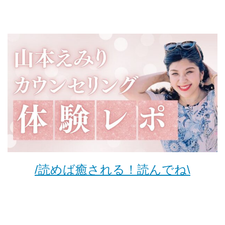
/読めば癒される！読んでね\